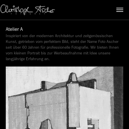
Atelier A
Inspiriert von der modernen Architektur und zeitgenössischen 
Kunst, getrieben vom perfektem Bild, steht der Name Foto Ascher 
seit über 60 Jahren für professionelle Fotografie. Wir bieten Ihnen 
vom kleinen Portrait bis zur Werbeaufnahme mit Idee unsere 
langjährige Erfahrung an.